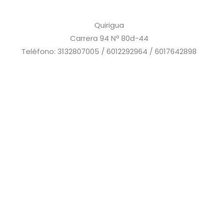
Quirigua
Carrera 94 Nª 80d-44
Teléfono: 3132807005 / 6012292964 / 6017642898