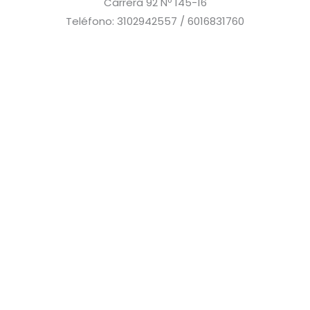
Carrera 92 Nº 145-16
Teléfono: 3102942557 / 6016831760